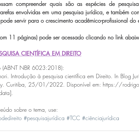
possam compreender quais são as espécies de pesquis
 tarefas envolvidas em uma pesquisa jurídica, e também c
 pode servir para o crescimento acadêmico-profissional do 
(com 11 páginas) pode ser acessado clicando no link abaix
QUISA CIENTÍFICA EM DIREITO
igo (ABNT NBR 6023:2018):
i. Introdução à pesquisa científica em Direito. In Blog Jur
ry. Curitiba, 25/01/2022. Disponível em: https://rodrigo
data].
teúdo sobre o tema, use: 
odedireito
#pesquisajurídica
#TCC
#ciênciajurídica