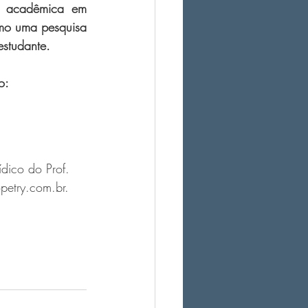
a acadêmica em 
omo uma pesquisa 
estudante.
o:
ídico do Prof. 
petry.com.br. 