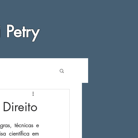
 Petry
 Direito
ras, técnicas e 
a científica em 