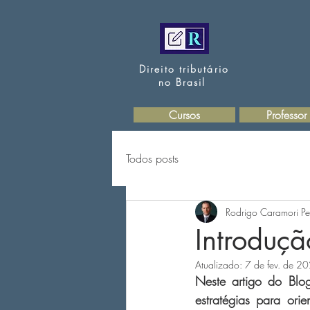
Direito tributário
no Brasil
Cursos
Professor
Todos posts
Rodrigo Caramori Pe
Introduçã
Atualizado:
7 de fev. de 2
Neste artigo do Blog
estratégias para ori