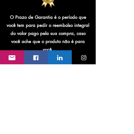
O Prazo de Garantia é o período que
você tem para pedir o reembolso integral
do valor pago pela sua compra, caso
você ache que o produto não é para
você.
Assim que solicitado, seu reembolso é
processado automaticamente pela Hotmart
em até 5 dias. Para pagamentos com boleto
bancário, você precisa preencher uma conta
bancária para receber o dinheiro. Passados
os 5 dias, o valor poderá ser identificado
em sua conta em até 7 dias úteis. Já o
estorno da fatura do cartão de crédito varia
de acordo com o meio de pagamento e
pode ocorrer na fatura atual ou na seguinte.