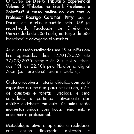
O Curso de Direito Tributário Experiencial
Volume 2 "Tributos no Brasil: Problemas e
Soluções" é curso
on-line ao vivo com o
Professor Rodrigo Caramori Petry
, que é
Doutor em direito tributário pela USP (a
reconhecida Faculdade de Direito da
Universidade de São Paulo, no Largo de São
Francisco) e advogado tributarista.
As aulas serão realizadas em 19 reuniões on-
line agendadas dias 14/01/2025 até
27/03/2025 sempre às 3ªs e 5ªs feiras,
das 19h às 22:10h pela Plataforma digital
Zoom (com uso de câmera e microfone).
O aluno receberá material didático com parte
expositiva da matéria para seu estudo, além
de questões e tarefas jurídicas, e será
convidado a participar ativamente das
análise e debates em aula. As aulas serão
momentos únicos, com troca, treinamento e
crescimento profissional.
Metodologia ativa e aplicada à realidade,
com ensino dialogado, aplicado e