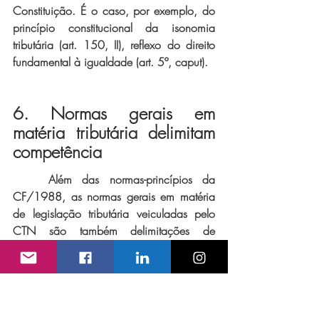
Constituição. É o caso, por exemplo, do 
princípio constitucional da isonomia 
tributária (art. 150, II), reflexo do direito 
fundamental à igualdade (art. 5º, caput). 
6. Normas gerais em 
matéria tributária delimitam 
competência 
Além das normas-princípios da 
CF/1988, as normas gerais em matéria 
de legislação tributária veiculadas pelo 
CTN são também delimitações de 
competência, e assim não se confundem 
com as normas de atribuição de 
competência legislativa tributária, contidas 
na Constituição. As normas do Código 
são apenas novos limites à competência 